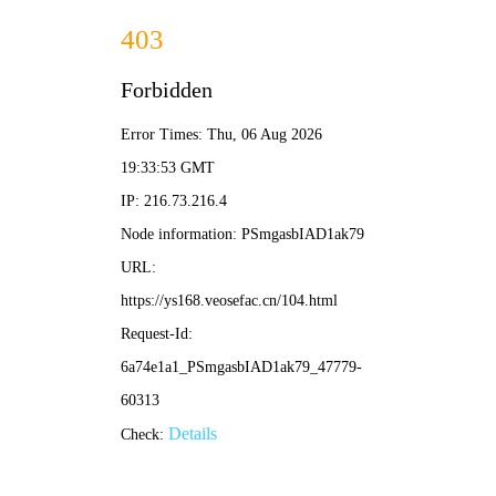
📚 乐可小说
· 漫画档案馆
首页
更新
大陆
日漫
美国
韩国
分类
排行
🔥 乐可推荐 · 萝莉孵化器